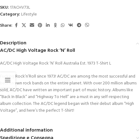
SKU:
17ACHV73L
Category:
Lifestyle
Share:
Description
AC/DC High Voltage Rock ‘N’ Roll
AC/DC High Voltage Rock ‘N’ Roll Australia Est. 1973 T-Shirt L
Fucking Rock’n’Roll since 1973! AC/DC are among the most successful and
best known rock bands on the entire planet. With over 200 million albums
sold, AC/DC have written an important part of music history. Albums like
“Back In Black” and “Highway To Hell” are a must in any self-respecting
album collection. The AC/DC legend began with their debut album “High
Voltage”, and here’s the perfect T-Shirt!
Additional information
Spedizione e Consegna