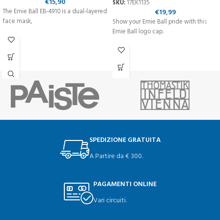
€
15,90
SKU:
17EK1135
The Ernie Ball EB-4910 is a dual-layered
€
19,99
face mask,
Show your Ernie Ball pride with this
Ernie Ball logo cap.
SPEDIZIONE GRATUITA
A Partire da € 300.
PAGAMENTI ONLINE
Vari circuiti.