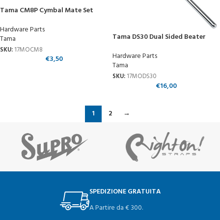
Tama CM8P Cymbal Mate Set
Hardware Parts
Tama DS30 Dual Sided Beater
Tama
SKU:
17MOCM8
Hardware Parts
€
3,50
Tama
SKU:
17MODS30
€
16,00
1
2
→
SPEDIZIONE GRATUITA
A Partire da € 300.