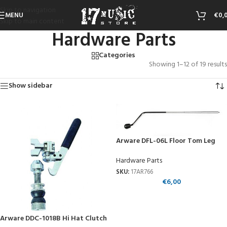
Skip to navigation
MENU
€
0,
Skip to main content
Hardware Parts
Categories
Showing 1–12 of 19 results
Show sidebar
Arware DFL-06L Floor Tom Leg
Hardware Parts
SKU:
17AR766
€
6,00
Arware DDC-1018B Hi Hat Clutch