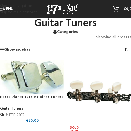
Skip to navigation
MENU
€
0,
Skip to main content
Guitar Tuners
Categories
Showing all 2 results
Show sidebar
Parts Planet J21 CR Guitar Tuners
Guitar Tuners
SKU:
17PPJ21CR
€
20,00
SOLD