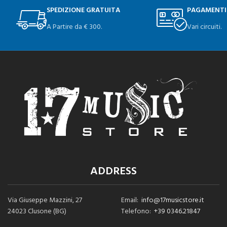
SPEDIZIONE GRATUITA
PAGAMENTI
A Partire da € 300.
Vari circuiti.
ADDRESS
Via Giuseppe Mazzini, 27
Email:
info@17musicstore.it
24023 Clusone (BG)
Telefono:
+39 0346.21847