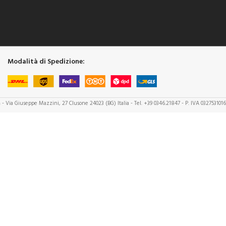
Modalità di Spedizione:
a
- Via Giuseppe Mazzini, 27 Clusone 24023 (BG) Italia - Tel. +39 0346.21847 - P. IVA 032753101
WEB SOLUTIONS by
B Stark