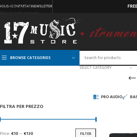
FRE
Skip to navigation
NGLISH
CONTATTACI
NEWSLETTER
Skip to main content
BROWSE CATEGORIES
SELECT CATEGORY
PRO AUDIO
BAS
FILTRA PER PREZZO
Price:
€10
—
€130
FILTER