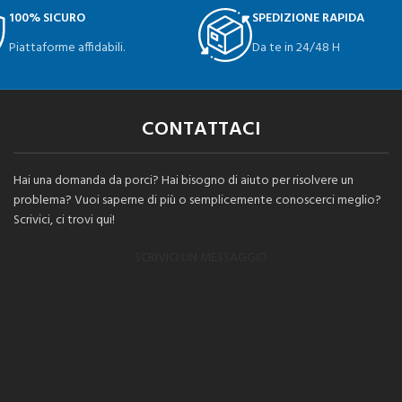
100% SICURO
SPEDIZIONE RAPIDA
Piattaforme affidabili.
Da te in 24/48 H
CONTATTACI
Hai una domanda da porci? Hai bisogno di aiuto per risolvere un
problema? Vuoi saperne di più o semplicemente conoscerci meglio?
Scrivici, ci trovi qui!
SCRIVICI UN MESSAGGIO