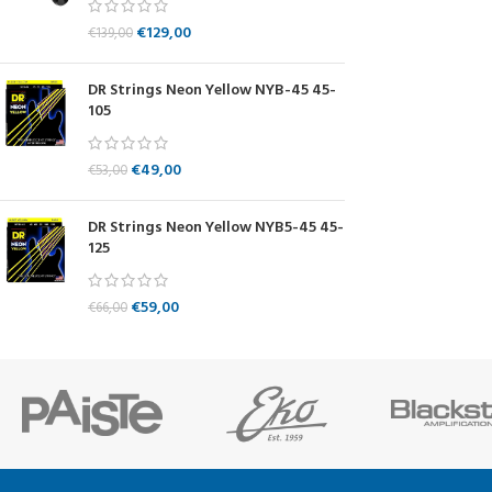
€
129,00
€
139,00
DR Strings Neon Yellow NYB-45 45-
105
€
49,00
€
53,00
DR Strings Neon Yellow NYB5-45 45-
125
€
59,00
€
66,00