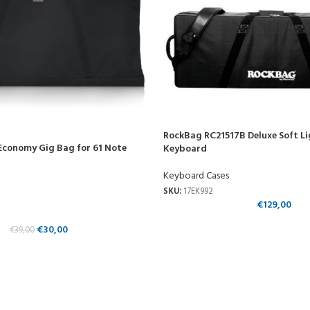
RockBag RC21517B Deluxe Soft Li
Economy Gig Bag for 61 Note
Keyboard
Keyboard Cases
SKU:
17EK992
€
129,00
€
30,00
€
39,00