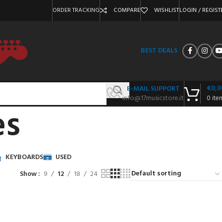
ORDER TRACKING
COMPARE
WISHLIST
LOGIN / REGIST
BEST DEALS
€
0,0
E-MAIL SUPPORT
info@17musicstore.it
0
ite
es
KEYBOARDS
USED
Show
9
12
18
24