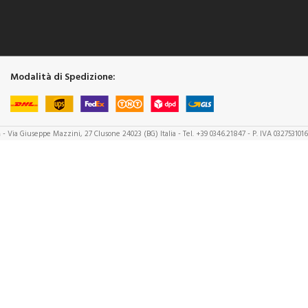
Modalità di Spedizione:
a
- Via Giuseppe Mazzini, 27 Clusone 24023 (BG) Italia - Tel. +39 0346.21847 - P. IVA 032753101
WEB SOLUTIONS by
B Stark