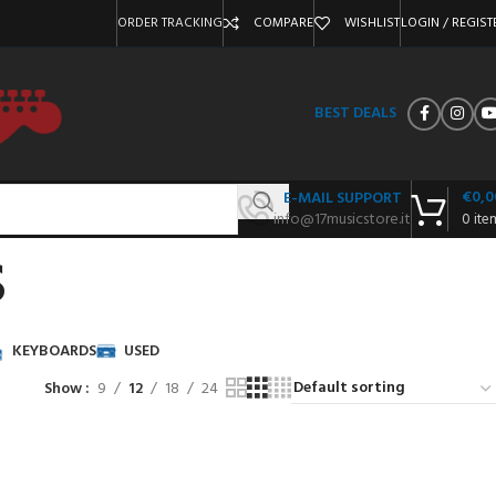
ORDER TRACKING
COMPARE
WISHLIST
LOGIN / REGIST
BEST DEALS
€
0,0
E-MAIL SUPPORT
info@17musicstore.it
0
ite
s
KEYBOARDS
USED
Show
9
12
18
24