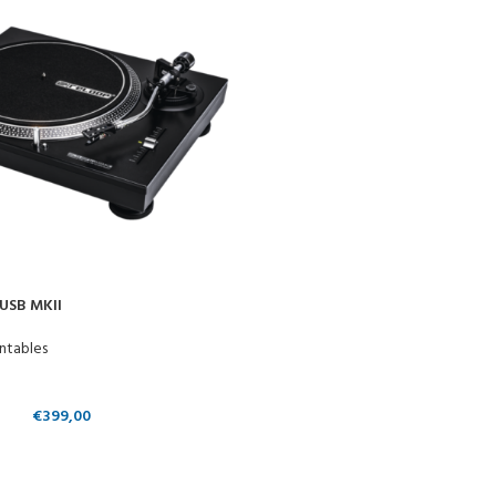
USB MKII
ntables
€
399,00