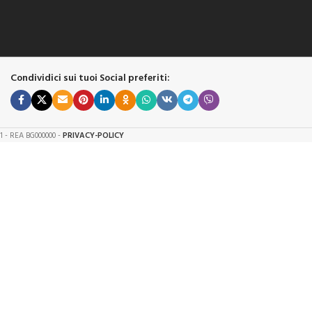
Condividici sui tuoi Social preferiti:
61 - REA BG000000 -
PRIVACY-POLICY