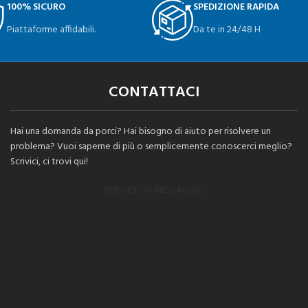
100% SICURO
SPEDIZIONE RAPIDA
Piattaforme affidabili.
Da te in 24/48 H
CONTATTACI
Hai una domanda da porci? Hai bisogno di aiuto per risolvere un
problema? Vuoi saperne di più o semplicemente conoscerci meglio?
Scrivici, ci trovi qui!
SCRIVICI UN MESSAGGIO