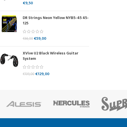
€
9,50
DR Strings Neon Yellow NYB5-45 45-
125
€
59,00
€
66,00
XVive U2 Black Wireless Guitar
System
€
129,00
€
139,00