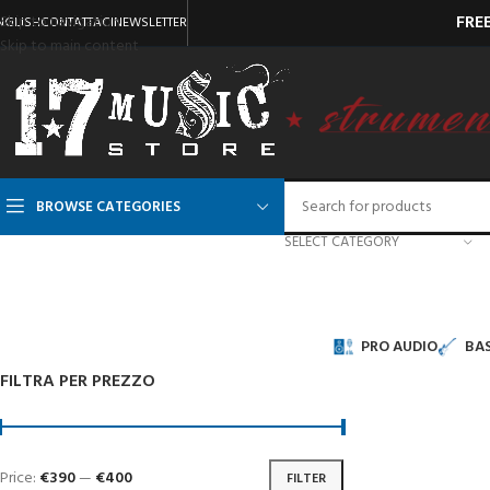
FRE
Skip to navigation
NGLISH
CONTATTACI
NEWSLETTER
Skip to main content
BROWSE CATEGORIES
SELECT CATEGORY
PRO AUDIO
BAS
FILTRA PER PREZZO
Price:
€390
—
€400
FILTER