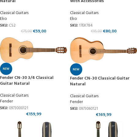
Natural
With Accessories
Classical Guitars
Classical Guitars
Eko
Eko
SKU:
CS2
SKU:
17EK784
€
59,00
€
80,00
€
75,00
€
95,00
NEW
NEW
Fender CN-30 3/4 Classical
Fender CN-30 Classical Guitar
Guitar Natural
Natural
Classical Guitars
Classical Guitars
Fender
Fender
SKU:
0973000121
SKU:
0973060121
€
159,99
€
169,99