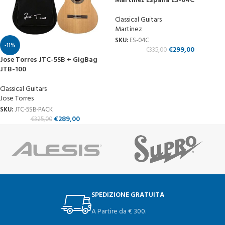
Martinez Espana ES-04C
Classical Guitars
Martinez
SKU:
ES-04C
-11%
€
299,00
€
335,00
Jose Torres JTC-5SB + GigBag
JTB-100
Classical Guitars
Jose Torres
SKU:
JTC-5SB-PACK
€
289,00
€
325,00
SPEDIZIONE GRATUITA
A Partire da € 300.