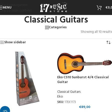
Skip to navigation
MENU
€
0,
Skip to main content
Classical Guitars
Categories
Showing all 10 results
Show sidebar
Eko CS10 Sunburst 4/4 Classical
Guitar
Classical Guitars
Eko
SKU:
17EK1173
€
89,00
-6%