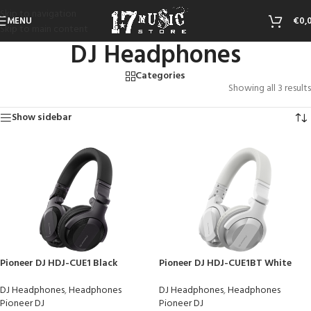
Skip to navigation
MENU
€
0,
Skip to main content
DJ Headphones
Categories
Showing all 3 results
Show sidebar
Pioneer DJ HDJ-CUE1 Black
Pioneer DJ HDJ-CUE1BT White
DJ Headphones
,
Headphones
DJ Headphones
,
Headphones
Pioneer DJ
Pioneer DJ