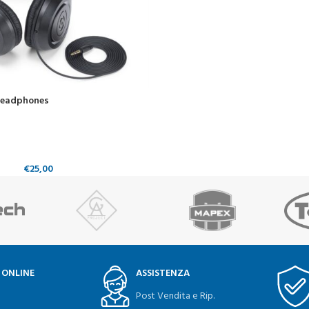
Headphones
€
25,00
 ONLINE
ASSISTENZA
Post Vendita e Rip.