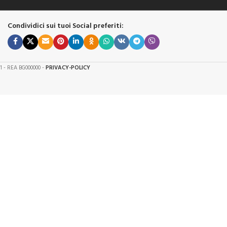
Condividici sui tuoi Social preferiti:
61 - REA BG000000 -
PRIVACY-POLICY