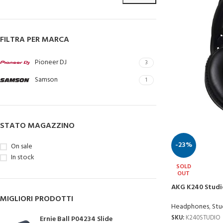
FILTRA PER MARCA
Pioneer DJ
3
Samson
1
STATO MAGAZZINO
-23%
On sale
In stock
SOLD
OUT
AKG K240 Studi
MIGLIORI PRODOTTI
Headphones
,
Stu
SKU:
K240STUDIO
Ernie Ball P04234 Slide