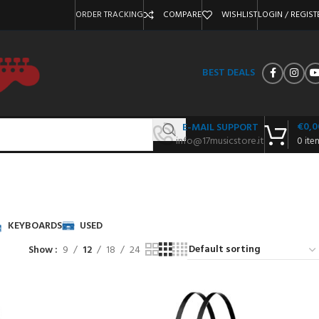
ORDER TRACKING
COMPARE
WISHLIST
LOGIN / REGIST
BEST DEALS
€
0,0
E-MAIL SUPPORT
info@17musicstore.it
0
ite
KEYBOARDS
USED
Show
9
12
18
24