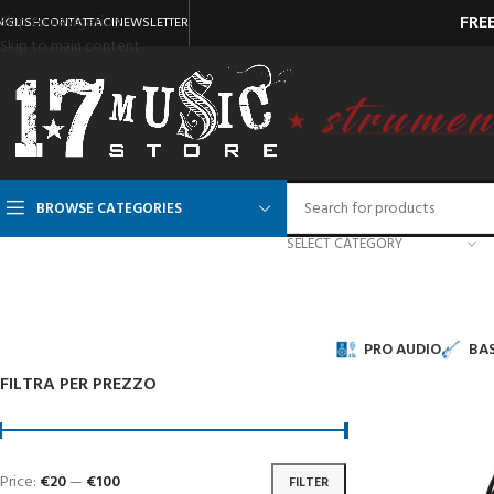
FRE
Skip to navigation
NGLISH
CONTATTACI
NEWSLETTER
Skip to main content
BROWSE CATEGORIES
SELECT CATEGORY
PRO AUDIO
BAS
FILTRA PER PREZZO
Price:
€20
—
€100
FILTER