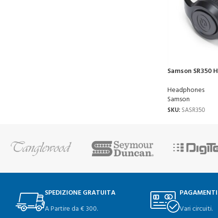
Samson SR350 
Headphones
Samson
SKU:
SASR350
SPEDIZIONE GRATUITA
PAGAMENTI
A Partire da € 300.
Vari circuiti.