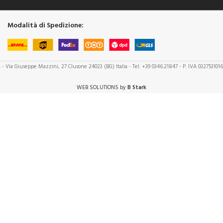
Modalità di Spedizione:
a
- Via Giuseppe Mazzini, 27 Clusone 24023 (BG) Italia - Tel. +39 0346.21847 - P. IVA 032753101
WEB SOLUTIONS by
B Stark