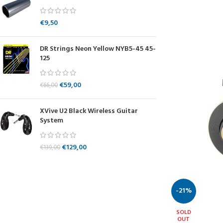
€
9,50
DR Strings Neon Yellow NYB5-45 45-
125
€
59,00
€
66,00
XVive U2 Black Wireless Guitar
System
€
129,00
€
139,00
-21%
SOLD
OUT