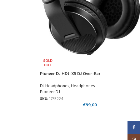
SOLD
OUT
Pioneer DJ HDJ-X5 DJ Over-Ear
DJ Headphones
,
Headphones
Pioneer DJ
SKU:
17FR224
€
99,00
Faceb
Insta