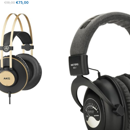
€
75,00
€
98,00