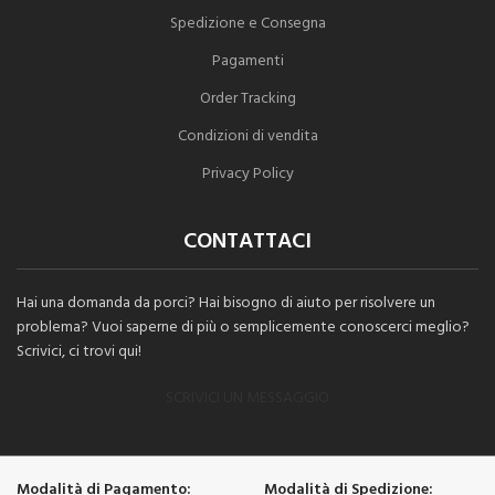
Spedizione e Consegna
Pagamenti
Order Tracking
Condizioni di vendita
Privacy Policy
CONTATTACI
Hai una domanda da porci? Hai bisogno di aiuto per risolvere un
problema? Vuoi saperne di più o semplicemente conoscerci meglio?
Scrivici, ci trovi qui!
SCRIVICI UN MESSAGGIO
Modalità di Pagamento:
Modalità di Spedizione: