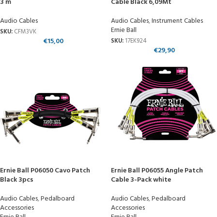
3 m
Cable Black 6,09Mt
Audio Cables
Audio Cables
,
Instrument Cables
Ernie Ball
SKU:
CFM3VK
€
15,00
SKU:
17EK924
€
29,90
Ernie Ball P06050 Cavo Patch
Ernie Ball P06055 Angle Patch
Black 3pcs
Cable 3-Pack white
Audio Cables
,
Pedalboard
Audio Cables
,
Pedalboard
Accessories
Accessories