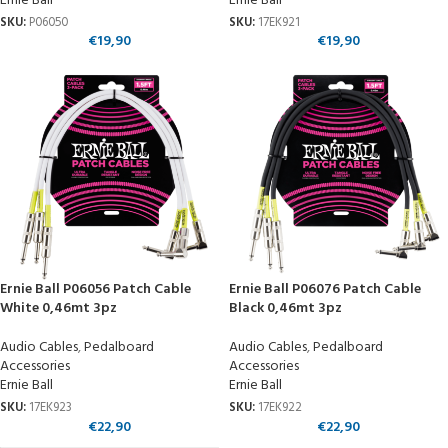
Ernie Ball
Ernie Ball
SKU:
P06050
SKU:
17EK921
€
19,90
€
19,90
Ernie Ball P06056 Patch Cable
Ernie Ball P06076 Patch Cable
White 0,46mt 3pz
Black 0,46mt 3pz
Audio Cables
,
Pedalboard
Audio Cables
,
Pedalboard
Accessories
Accessories
Ernie Ball
Ernie Ball
SKU:
17EK923
SKU:
17EK922
€
22,90
€
22,90