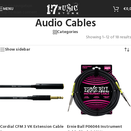
Skip to navigation
MENU
€
0,
Skip to main content
Audio Cables
Categories
Showing 1–12 of 18 results
Show sidebar
Cordial CFM 3 VK Extension Cable
Ernie Ball P06046 Instrument