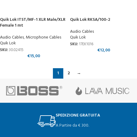
Quik Lok ITST/MF-1 XLR Male/XLR
Quik Lok RKSA/100-2
Female 1 mt
Audio Cables
Audio Cables
,
Microphone Cables
Quik Lok
Quik Lok
SKU:
17EK1016
€
12,00
SKU:
30.02415
€
15,00
1
2
→
SPEDIZIONE GRATUITA
A Partire da € 300.