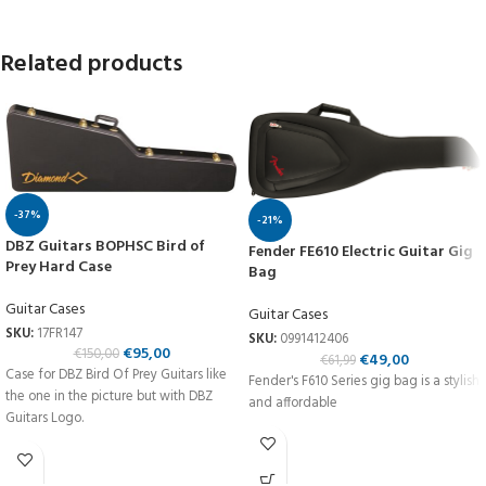
Related products
-37%
-21%
DBZ Guitars BOPHSC Bird of
Fender FE610 Electric Guitar Gig
Prey Hard Case
Bag
Guitar Cases
Guitar Cases
SKU:
17FR147
SKU:
0991412406
€
95,00
€
150,00
€
49,00
€
61,99
Case for DBZ Bird Of Prey Guitars like
Fender's F610 Series gig bag is a stylish
the one in the picture but with DBZ
and affordable
Guitars Logo.