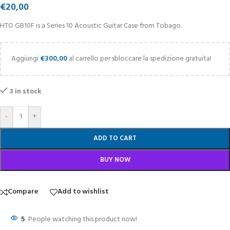
€
20,00
HTO GB10F is a Series 10 Acoustic Guitar Case from Tobago.
Aggiungi
€
300,00
al carrello per sbloccare la spedizione gratuita!
3 in stock
-
+
ADD TO CART
BUY NOW
Compare
Add to wishlist
5
People watching this product now!