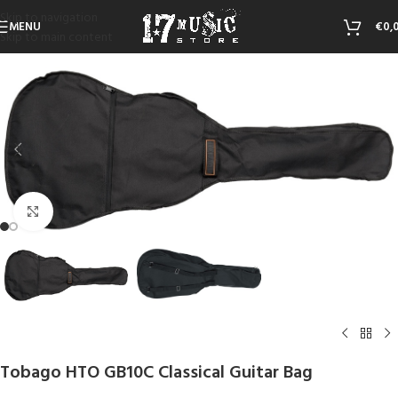
Skip to navigation
MENU
€
0,
Skip to main content
Click to enlarge
Tobago HTO GB10C Classical Guitar Bag