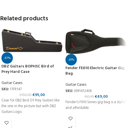
Related products
-37%
-21%
DBZ Guitars BOPHSC Bird of
Fender FE610 Electric Guitar Gig
Prey Hard Case
Bag
Guitar Cases
Guitar Cases
SKU:
17FR147
SKU:
0991412406
€
95,00
€
150,00
€
49,00
€
61,99
Case for DBZ Bird Of Prey Guitars like
Fender's F610 Series gig bag is a stylish
the one in the picture but with DBZ
and affordable
Guitars Logo.