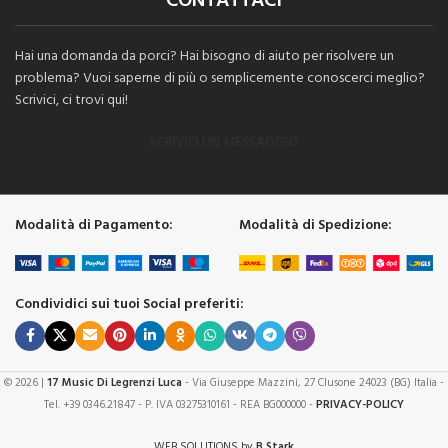
CONTATTACI
Hai una domanda da porci? Hai bisogno di aiuto per risolvere un
problema? Vuoi saperne di più o semplicemente conoscerci meglio?
Scrivici, ci trovi qui!
SCRIVICI UN MESSAGGIO
Modalità di Pagamento:
Modalità di Spedizione:
Condividici sui tuoi Social preferiti:
© 2026 |
17 Music Di Legrenzi Luca
- Via Giuseppe Mazzini, 27 Clusone 24023 (BG) Italia -
Tel. +39 0346.21847 - P. IVA 03275310161 - REA BG000000 -
PRIVACY-POLICY
WEB SOLUTIONS by
B Stark