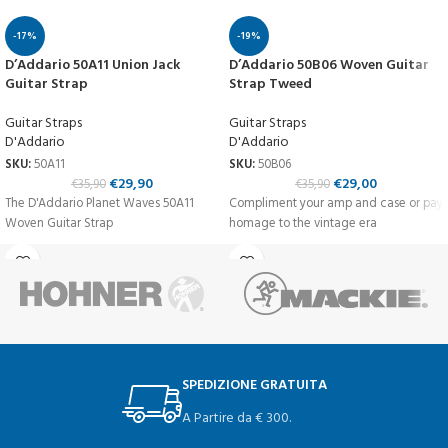
-17%
-19%
D’Addario 50A11 Union Jack
D’Addario 50B06 Woven Guitar
Guitar Strap
Strap Tweed
Guitar Straps
Guitar Straps
D'Addario
D'Addario
SKU:
50A11
SKU:
50B06
€
29,90
€
29,00
€
35,90
€
35,90
The D'Addario Planet Waves 50A11
Compliment your amp and case or pay
Woven Guitar Strap
homage to the vintage era
SPEDIZIONE GRATUITA
A Partire da € 300.