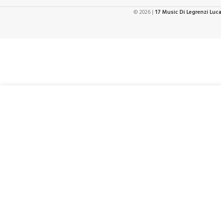
© 2026 |
17 Music Di Legrenzi Luc
€
Yellow Parts ADI EZ1778N Machine Heads Classical Guitar