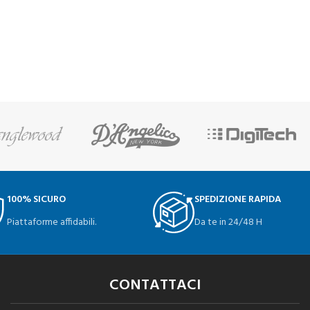
100% SICURO
SPEDIZIONE RAPIDA
Piattaforme affidabili.
Da te in 24/48 H
CONTATTACI