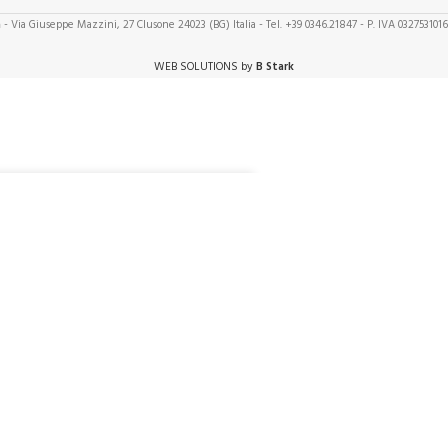
a
- Via Giuseppe Mazzini, 27 Clusone 24023 (BG) Italia - Tel. +39 0346.21847 - P. IVA 032753101
WEB SOLUTIONS by
B Stark
20,00
Out of stock