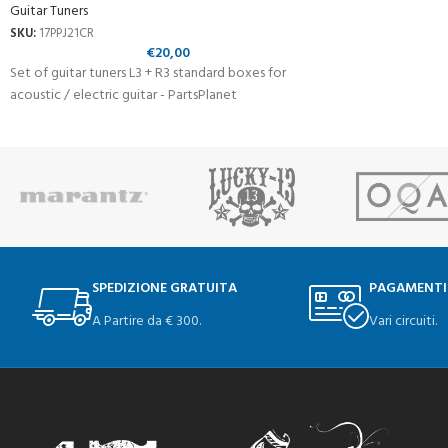
Guitar Tuners
SKU:
17PPJ21CR
€
20,00
Set of guitar tuners L3 + R3 standard boxes for
acoustic / electric guitar - PartsPlanet
SPEDIZIONE GRATUITA
PAGAMENTI
A Partire da € 300.
Vari circuiti.