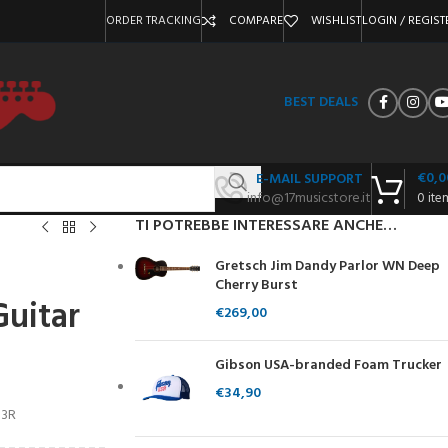
ORDER TRACKING
COMPARE
WISHLIST
LOGIN / REGIST
BEST DEALS
€
0,0
E-MAIL SUPPORT
info@17musicstore.it
0
ite
TI POTREBBE INTERESSARE ANCHE…
N
Gretsch Jim Dandy Parlor WN Deep
Cherry Burst
Guitar
€
269,00
Gibson USA-branded Foam Trucker
€
34,90
 3R