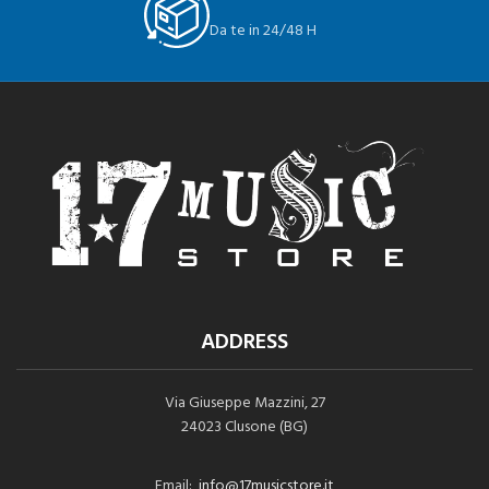
Da te in 24/48 H
ADDRESS
Via Giuseppe Mazzini, 27
24023 Clusone (BG)
Email:
info@17musicstore.it