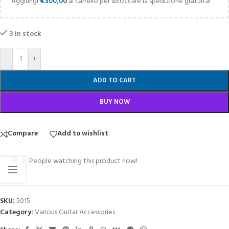
Aggiungi
€
300,00
al carrello per sbloccare la spedizione gratuita!
3 in stock
-
+
ADD TO CART
BUY NOW
Compare
Add to wishlist
4
People watching this product now!
SKU:
5015
Category:
Various Guitar Accessories