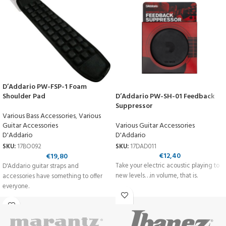
D’Addario PW-FSP-1 Foam
D’Addario PW-SH-01 Feedback
Shoulder Pad
Suppressor
Various Bass Accessories
,
Various
Various Guitar Accessories
Guitar Accessories
D'Addario
D'Addario
SKU:
17DAD011
SKU:
17BO092
€
12,40
€
19,80
Take your electric acoustic playing to
D'Addario guitar straps and
new levels…in volume, that is.
accessories have something to offer
everyone.