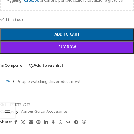
Aggiungi
€
300,00
al carrello per sbloccare la spedizione gratuita!
1 in stock
ADD TO CART
BUY NOW
Compare
Add to wishlist
7
People watching this product now!
SKU:
17EK721/212
Category:
Various Guitar Accessories
Share: