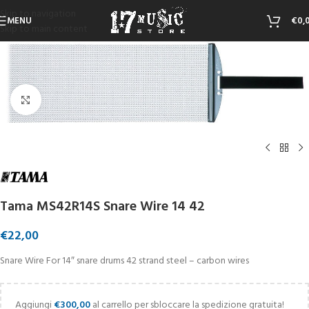
Skip to navigation
MENU
€
0,
Skip to main content
Click to enlarge
Tama MS42R14S Snare Wire 14 42
€
22,00
Snare Wire For 14″ snare drums 42 strand steel – carbon wires
Aggiungi
€
300,00
al carrello per sbloccare la spedizione gratuita!