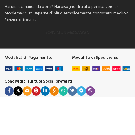
Hai una domanda da porci? Hai bisogno di aiuto per risolvere un
problema? Vuoi saperne di più o semplicemente conoscerci meglio?
Scrivici, ci trovi qui!
SCRIVICI UN MESSAGGIO
Modalità di Pagamento:
Modalità di Spedizione:
Condividici sui tuoi Social preferiti:
© 2026 |
17 Music Di Legrenzi Luca
- Via Giuseppe Mazzini, 27 Clusone 24023 (BG) Italia -
Tel. +39 0346.21847 - P. IVA 03275310161 - REA BG000000 -
PRIVACY-POLICY
WEB SOLUTIONS by
B Stark