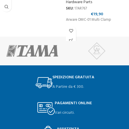
Hardware Parts
SKU:
17AR767
€
19,90
Arware DMC-01 Multi Clamp
SPEDIZIONE GRATUITA
A Partire da € 300.
PAGAMENTI ONLINE
Vari circuiti.