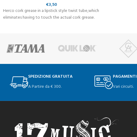
€
3,50
Herco cork grease in a lipstick style twist tube,which
eliminates having to touch the actual cork grease.
SPEDIZIONE GRATUITA
PAGAMENTI
A Partire da € 300.
Vari circuiti.