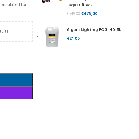
 formulated for
Jaguar Black
€
475,00
€
549,00
Algam Lighting FOG-HD-5L
tuita!
€
21,00