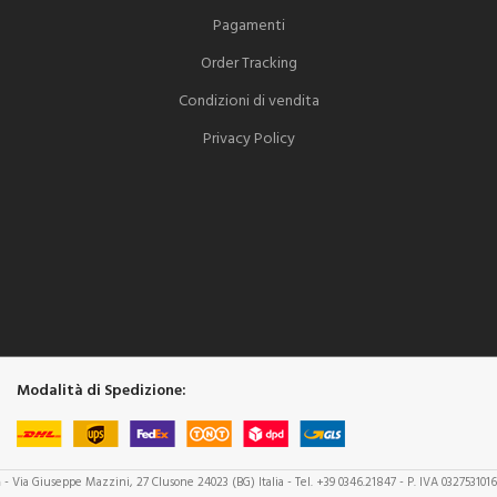
Pagamenti
Order Tracking
Condizioni di vendita
Privacy Policy
Modalità di Spedizione:
a
- Via Giuseppe Mazzini, 27 Clusone 24023 (BG) Italia - Tel. +39 0346.21847 - P. IVA 032753101