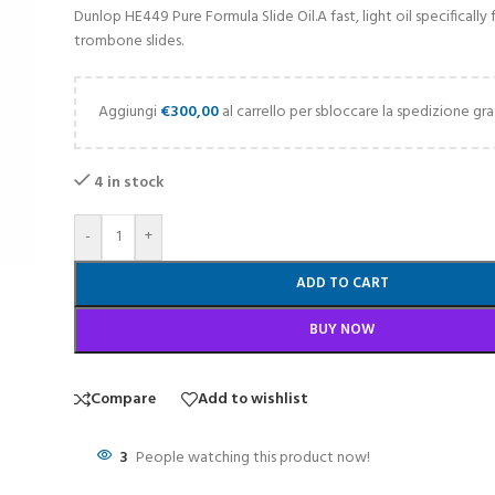
Dunlop HE449 Pure Formula Slide Oil.A fast, light oil specifically
trombone slides.
Aggiungi
€
300,00
al carrello per sbloccare la spedizione gra
4 in stock
-
+
ADD TO CART
BUY NOW
Compare
Add to wishlist
3
People watching this product now!