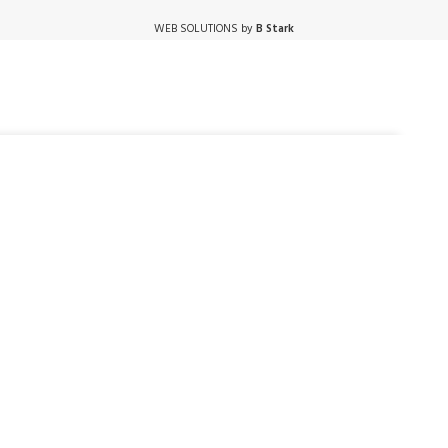
WEB SOLUTIONS by
B Stark
+
ADD TO CART
BUY NOW