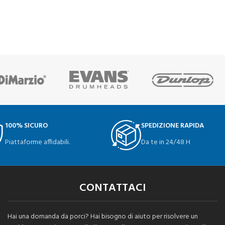
100% SICURO
SPEDIZIONE RAPIDA
Piattaforme affidabili.
Da te in 24/48 H
CONTATTACI
Hai una domanda da porci? Hai bisogno di aiuto per risolvere un