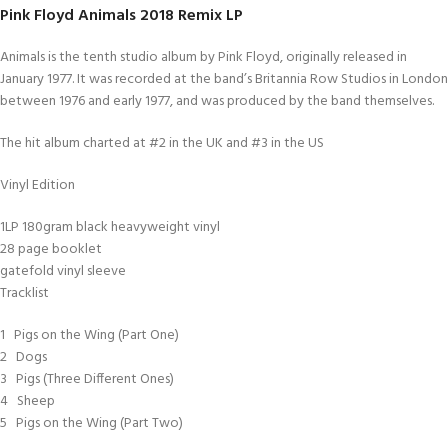
Pink Floyd Animals 2018 Remix LP
Animals is the tenth studio album by Pink Floyd, originally released in
January 1977. It was recorded at the band’s Britannia Row Studios in London
between 1976 and early 1977, and was produced by the band themselves.
The hit album charted at #2 in the UK and #3 in the US
Vinyl Edition
1LP 180gram black heavyweight vinyl
28 page booklet
gatefold vinyl sleeve
Tracklist
1 Pigs on the Wing (Part One)
2 Dogs
3 Pigs (Three Different Ones)
4 Sheep
5 Pigs on the Wing (Part Two)