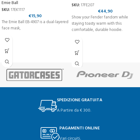
Ernie Ball
SKU:
17FE207
SKU:
17EK1117
€
44,90
€
15,90
Show your Fender fandom while
The Ernie Ball EB-4907 is a dual-layered
staying toasty warm with this
face mask,
comfortable, durable hoodie.
SPEDIZIONE GRATUITA
A Partire da € 300.
PAGAMENTI ONLINE
Vari circuiti.