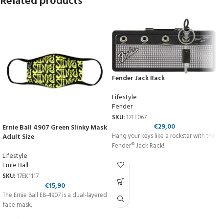
Related products
Fender Jack Rack
Lifestyle
Fender
SKU:
17FE067
€
29,00
Ernie Ball 4907 Green Slinky Mask
Adult Size
Hang your keys like a rockstar with the
Fender® Jack Rack!
Lifestyle
Ernie Ball
SKU:
17EK1117
€
15,90
The Ernie Ball EB-4907 is a dual-layered
face mask,