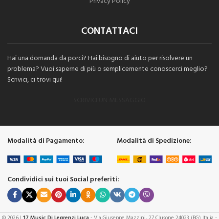
Privacy Policy
CONTATTACI
Hai una domanda da porci? Hai bisogno di aiuto per risolvere un
problema? Vuoi saperne di più o semplicemente conoscerci meglio?
Scrivici, ci trovi qui!
SCRIVICI UN MESSAGGIO
Modalità di Pagamento:
Modalità di Spedizione:
Condividici sui tuoi Social preferiti:
© 2026 |
17 Music Di Legrenzi Luca
- Via Giuseppe Mazzini, 27 Clusone 24023 (BG) Italia -