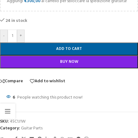
Aggiungi
€
300,00
al carrello per sbloccare la spedizione gratuita!
24 in stock
-
+
ADD TO CART
BUY NOW
Compare
Add to wishlist
6
People watching this product now!
SKU:
4SC1J1W
Category:
Guitar Parts