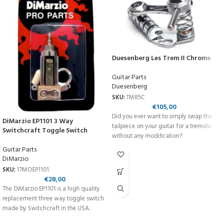
Duesenberg Les Trem II Chrome
Guitar Parts
Duesenberg
SKU:
TM85C
€
105,00
Did you ever want to simply swap the
DiMarzio EP1101 3 Way
tailpiece on your guitar for a tremolo
Switchcraft Toggle Switch
without any modification?
Guitar Parts
DiMarzio
SKU:
17MOEP1101
€
28,00
The DiMarzio EP1101 is a high quality
replacement three way toggle switch
made by Switchcraft in the USA.