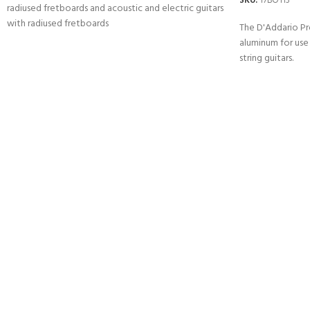
SKU:
17BO113
radiused fretboards and acoustic and electric guitars
with radiused fretboards
The D'Addario Pr
aluminum for use 
string guitars.