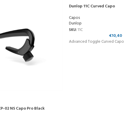
Dunlop 11C Curved Capo
Capos
Dunlop
SKU:
11C
€
10,40
Advanced Toggle Curved Capo
P-02 NS Capo Pro Black