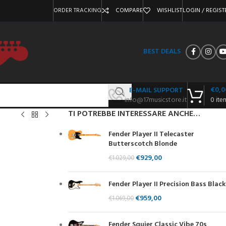
ORDER TRACKING
COMPARE
WISHLIST
LOGIN / REGIST
BEST DEALS
€
0,0
E-MAIL SUPPORT
info@17musicstore.it
0
ite
TI POTREBBE INTERESSARE ANCHE…
Fender Player II Telecaster
Butterscotch Blonde
€
929,00
€
1.029,00
Fender Player II Precision Bass Black
€
959,00
€
1.069,00
Fender Squier Classic Vibe 70s