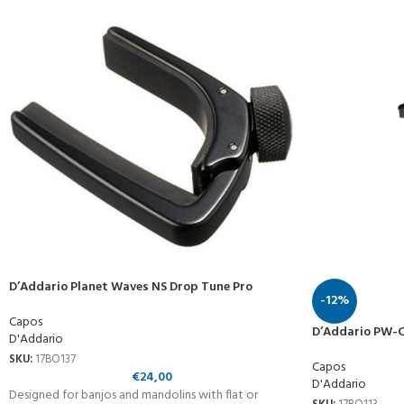
D’Addario Planet Waves NS Drop Tune Pro
-12%
Capos
D’Addario PW-C
D'Addario
SKU:
17BO137
Capos
€
24,00
D'Addario
Designed for banjos and mandolins with flat or