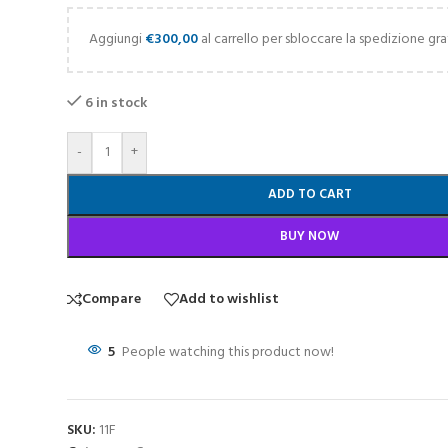
Aggiungi
€
300,00
al carrello per sbloccare la spedizione gra
6 in stock
-
+
ADD TO CART
BUY NOW
Compare
Add to wishlist
5
People watching this product now!
SKU:
11F