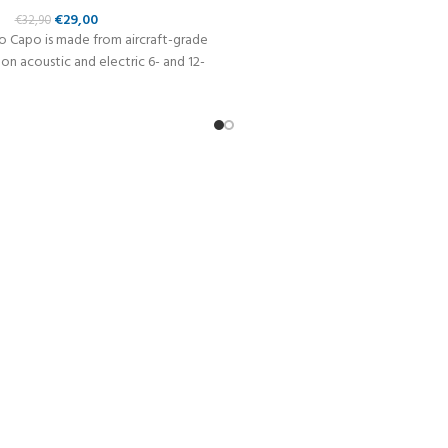
€
29,00
€
32,90
o Capo is made from aircraft-grade
on acoustic and electric 6- and 12-