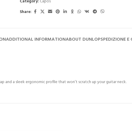
Category:
Capos
Share:
ION
ADDITIONAL INFORMATION
ABOUT DUNLOP
SPEDIZIONE E
trap and a sleek ergonomic profile that won’t scratch up your guitar neck.