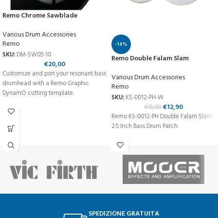
Remo Chrome Sawblade
Various Drum Accessories
Remo
-14%
SKU:
DM-SW05-10
Remo Double Falam Slam
€
20,00
Customize and port your resonant bass
Various Drum Accessories
drumhead with a Remo Graphic
Remo
DynamO cutting template.
SKU:
KS-0012-PH-W
€
12,90
€
15,00
Remo KS-0012-PH Double Falam Slam
2.5 Inch Bass Drum Patch
SPEDIZIONE GRATUITA