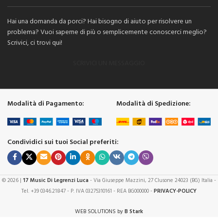
Hai una domanda da porci? Hai bisogno di aiuto per risolvere un
problema? Vuoi saperne di più o semplicemente conoscerci meglio?
Scrivici, ci trovi qui!
SCRIVICI UN MESSAGGIO
Modalità di Pagamento:
Modalità di Spedizione:
Condividici sui tuoi Social preferiti:
© 2026 |
17 Music Di Legrenzi Luca
- Via Giuseppe Mazzini, 27 Clusone 24023 (BG) Italia -
Tel. +39 0346.21847 - P. IVA 03275310161 - REA BG000000 -
PRIVACY-POLICY
WEB SOLUTIONS by
B Stark