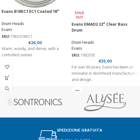
Evans B18EC1 EC1 Coated 18″
SOLD
OUT
Drum Heads
Evans EMAD2 22″ Clear Bass
Evans
Drum
SKU:
17BOG18EC1
Drum Heads
€
26,00
Evans
Warm, woody, and dense, with a
controlled sustain
SKU:
17BO515
€
55,00
For over 60 years, Evans has been an
innovator in drumhead manufacturing
and design.
SPEDIZIONE GRATUITA